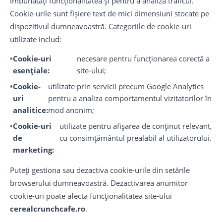
îmbunătăți funcționalitatea și pentru a analiza traficul.
Cookie-urile sunt fișiere text de mici dimensiuni stocate pe
dispozitivul dumneavoastră. Categoriile de cookie-uri
utilizate includ:
Cookie-uri
necesare pentru funcționarea corectă a
esențiale:
site-ului;
Cookie-
utilizate prin servicii precum Google Analytics
uri
pentru a analiza comportamentul vizitatorilor în
analitice:
mod anonim;
Cookie-uri
utilizate pentru afișarea de conținut relevant,
de
cu consimțământul prealabil al utilizatorului.
marketing:
Puteți gestiona sau dezactiva cookie-urile din setările
browserului dumneavoastră. Dezactivarea anumitor
cookie-uri poate afecta funcționalitatea site-ului
cerealcrunchcafe.ro
.