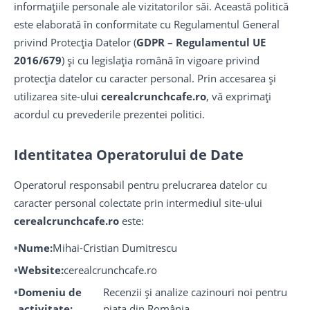
informațiile personale ale vizitatorilor săi. Această politică
este elaborată în conformitate cu Regulamentul General
privind Protecția Datelor (
GDPR – Regulamentul UE
2016/679
) și cu legislația română în vigoare privind
protecția datelor cu caracter personal. Prin accesarea și
utilizarea site-ului
cerealcrunchcafe.ro
, vă exprimați
acordul cu prevederile prezentei politici.
Identitatea Operatorului de Date
Operatorul responsabil pentru prelucrarea datelor cu
caracter personal colectate prin intermediul site-ului
cerealcrunchcafe.ro
este:
Nume:
Mihai-Cristian Dumitrescu
Website:
cerealcrunchcafe.ro
Domeniu de
Recenzii și analize cazinouri noi pentru
activitate:
piața din România