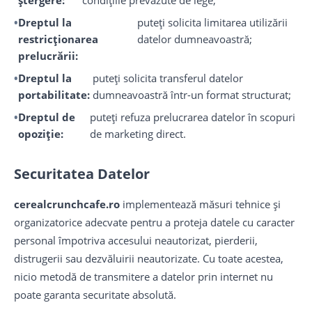
ștergere:
condițiile prevăzute de lege;
Dreptul la
puteți solicita limitarea utilizării
restricționarea
datelor dumneavoastră;
prelucrării:
Dreptul la
puteți solicita transferul datelor
portabilitate:
dumneavoastră într-un format structurat;
Dreptul de
puteți refuza prelucrarea datelor în scopuri
opoziție:
de marketing direct.
Securitatea Datelor
cerealcrunchcafe.ro
implementează măsuri tehnice și
organizatorice adecvate pentru a proteja datele cu caracter
personal împotriva accesului neautorizat, pierderii,
distrugerii sau dezvăluirii neautorizate. Cu toate acestea,
nicio metodă de transmitere a datelor prin internet nu
poate garanta securitate absolută.