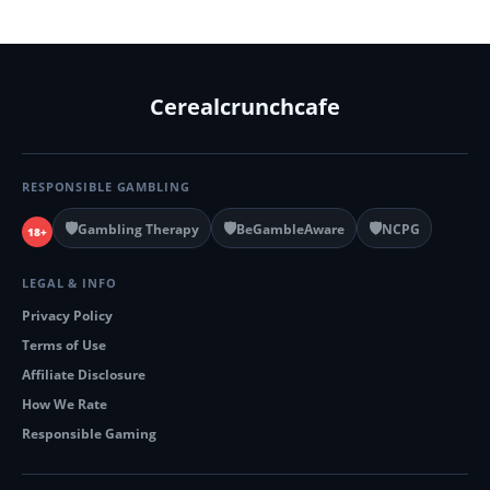
Cerealcrunchcafe
RESPONSIBLE GAMBLING
🛡️
🛡️
🛡️
Gambling Therapy
BeGambleAware
NCPG
18+
LEGAL & INFO
Privacy Policy
Terms of Use
Affiliate Disclosure
How We Rate
Responsible Gaming